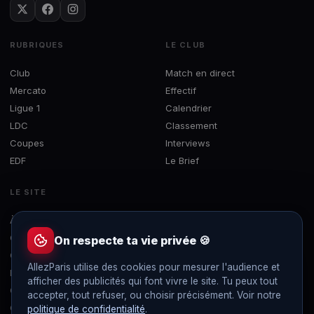
RUBRIQUES
LE CLUB
Club
Match en direct
Mercato
Effectif
Ligue 1
Calendrier
LDC
Classement
Coupes
Interviews
EDF
Le Brief
LE SITE
À propos
Concours
On respecte ta vie privée 🍪
Contact
AllezParis utilise des cookies pour mesurer l'audience et
Mentions légales
afficher des publicités qui font vivre le site. Tu peux tout
Confidentialité
accepter, tout refuser, ou choisir précisément. Voir notre
Gérer les cookies
politique de confidentialité
.