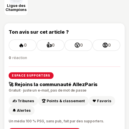
Ligue des
Champions
Ton avis sur cet article ?
🔥
👍
😮
😡
0
0
0
0
0
réaction
ESPACE SUPPORTERS
🚀 Rejoins la communauté AllezParis
Gratuit · juste un e-mail, pas de mot de passe
✍️ Tribunes
🏆 Points & classement
❤️ Favoris
🔔 Alertes
Un média 100 % PSG, sans pub, fait par des supporters.