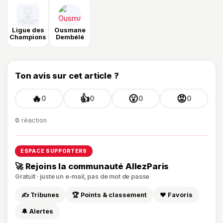
Ligue des
Ousmane
Champions
Dembélé
Ton avis sur cet article ?
🔥
👍
😮
😡
0
0
0
0
0
réaction
ESPACE SUPPORTERS
🚀 Rejoins la communauté AllezParis
Gratuit · juste un e-mail, pas de mot de passe
✍️ Tribunes
🏆 Points & classement
❤️ Favoris
🔔 Alertes