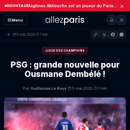
×
Maghnes Akliouche est un joueur du Paris Saint-Germain (Officiel)
NOUVEAU
Menu
5 mai 2025
1 min
·
LIGUE DES CHAMPIONS
PSG : grande nouvelle pour
Ousmane Dembélé !
·
·
Par
Guillaume Le Roux
5 mai 2025
1 min