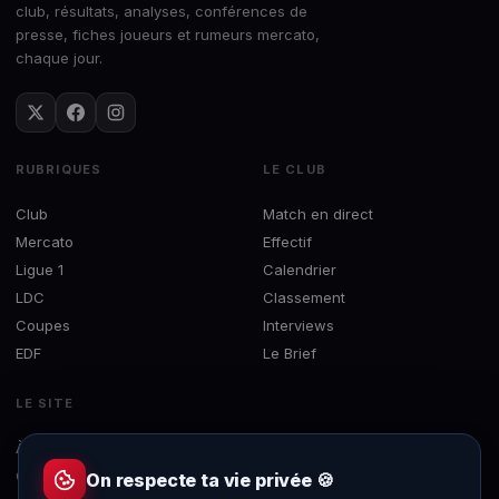
club, résultats, analyses, conférences de
presse, fiches joueurs et rumeurs mercato,
chaque jour.
RUBRIQUES
LE CLUB
Club
Match en direct
Mercato
Effectif
Ligue 1
Calendrier
LDC
Classement
Coupes
Interviews
EDF
Le Brief
LE SITE
À propos
Concours
On respecte ta vie privée 🍪