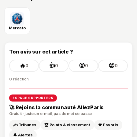
Mercato
Ton avis sur cet article ?
🔥
👍
😮
😡
0
0
0
0
0
réaction
ESPACE SUPPORTERS
🚀 Rejoins la communauté AllezParis
Gratuit · juste un e-mail, pas de mot de passe
✍️ Tribunes
🏆 Points & classement
❤️ Favoris
🔔 Alertes