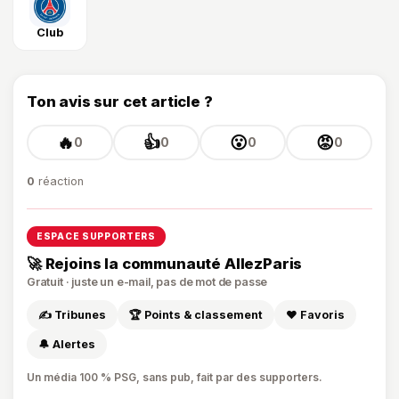
Club
Ton avis sur cet article ?
🔥
👍
😮
😡
0
0
0
0
0
réaction
ESPACE SUPPORTERS
🚀 Rejoins la communauté AllezParis
Gratuit · juste un e-mail, pas de mot de passe
✍️ Tribunes
🏆 Points & classement
❤️ Favoris
🔔 Alertes
Un média 100 % PSG, sans pub, fait par des supporters.