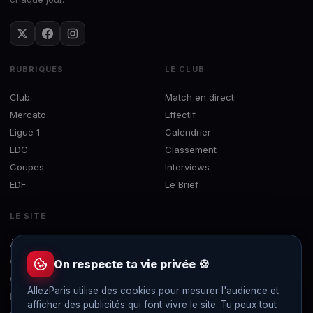
RUBRIQUES
LE CLUB
Club
Match en direct
Mercato
Effectif
Ligue 1
Calendrier
LDC
Classement
Coupes
Interviews
EDF
Le Brief
LE SITE
À propos
Concours
On respecte ta vie privée 🍪
Contact
AllezParis utilise des cookies pour mesurer l'audience et
Mentions légales
afficher des publicités qui font vivre le site. Tu peux tout