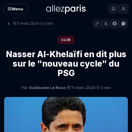
Menu
11 mars 2024
2 min
·
CLUB
Nasser Al-Khelaïfi en dit plus
sur le "nouveau cycle" du
PSG
·
·
Par
Guillaume Le Roux
11 mars 2024
2 min