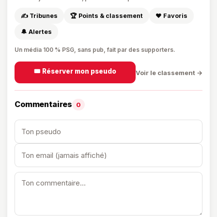
✍️ Tribunes
🏆 Points & classement
❤️ Favoris
🔔 Alertes
Un média 100 % PSG, sans pub, fait par des supporters.
🎟️ Réserver mon pseudo
Voir le classement →
Commentaires
0