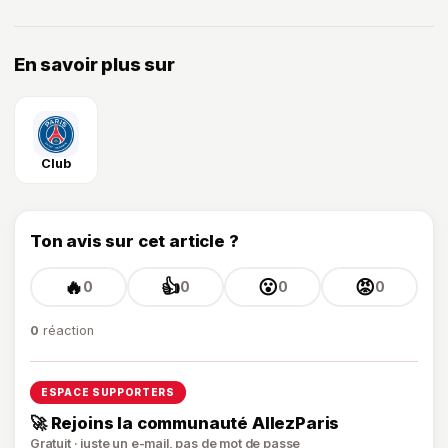
En savoir plus sur
Club
Ton avis sur cet article ?
🔥
👍
😮
😡
0
0
0
0
0
réaction
ESPACE SUPPORTERS
🚀 Rejoins la communauté AllezParis
Gratuit · juste un e-mail, pas de mot de passe